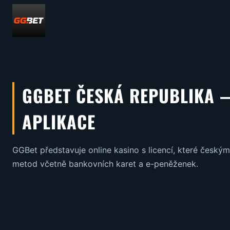
Přeskočit
na
obsah
GGBET ČESKÁ REPUBLIKA —
APLIKACE
GGBet představuje online kasino s licencí, které český
metod včetně bankovních karet a e-peněženek.