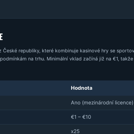
E
 České republiky, které kombinuje kasinové hry se sportov
podmínkám na trhu. Minimální vklad začíná již na €1, takž
Hodnota
Ano (mezinárodní licence)
€1 – €10
x25