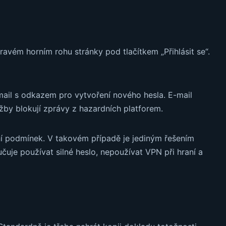
ravém horním rohu stránky pod tlačítkem „Přihlásit se“.
ail s odkazem pro vytvoření nového hesla. E-mail
by blokují zprávy z hazardních platforem.
ní podmínek. V takovém případě je jediným řešením
uje používat silné heslo, nepoužívat VPN při hraní a