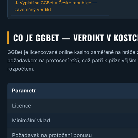
↓ Vyplatí se GGBet v České republice —
závěrečný verdikt
CO JE GGBET — VERDIKT V KOSTC
GGBet je licencované online kasino zaměřené na hráče z
požadavkem na protočení x25, což patří k příznivějším 
rozpočtem.
Parametr
Licence
Minimální vklad
Požadavek na protočení bonusu