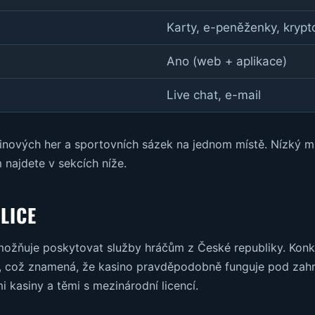
Karty, e-peněženky, kryp
Ano (web + aplikace)
Live chat, e-mail
asinových her a sportovních sázek na jednom místě. Nízký 
najdete v sekcích níže.
LICE
možňuje poskytovat služby hráčům z České republiky. Konk
, což znamená, že kasino pravděpodobně funguje pod zahran
i kasiny a těmi s mezinárodní licencí.